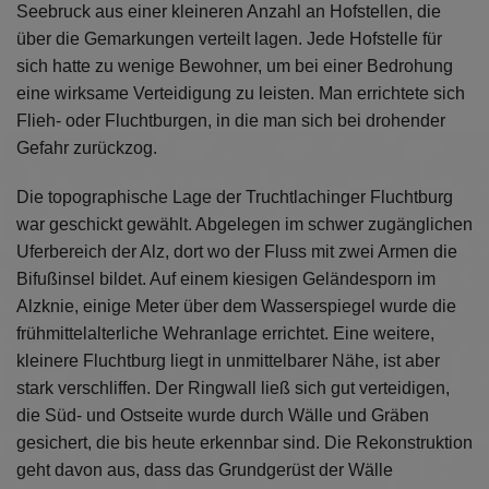
Diese Website nutzt Matomo Analytics für die Auswertung der
Seebruck aus einer kleineren Anzahl an Hofstellen, die
Seitenaufrufe als Statistik. Die hierdurch gespeicherten Daten werden
über die Gemarkungen verteilt lagen. Jede Hofstelle für
ausschließlich auf unseren eigenen Servern gespeichert. Eine
sich hatte zu wenige Bewohner, um bei einer Bedrohung
Übertragung an Dritte erfolgt nicht. Wir verwenden die Funktion
AnonymizeIP zur Anonymisierung Ihrer IP-Adresse, so dass diese gekürzt
eine wirksame Verteidigung zu leisten. Man errichtete sich
wird und nicht mehr Ihrem Besuch auf unserer Internetseite zugeordnet
Flieh- oder Fluchtburgen, in die man sich bei drohender
werden kann.
Gefahr zurückzog.
YouTube / Vimeo
Die topographische Lage der Truchtlachinger Fluchtburg
Videos werden über die Plattformen YouTube oder Vimeo eingebunden.
Wir nutzen YouTube im erweiterten Datenschutzmodus. Dieser Modus
war geschickt gewählt. Abgelegen im schwer zugänglichen
bewirkt laut YouTube, dass YouTube keine Informationen über die
Uferbereich der Alz, dort wo der Fluss mit zwei Armen die
Besucher auf dieser Website speichert, bevor diese sich das Video
ansehen.
Bifußinsel bildet. Auf einem kiesigen Geländesporn im
Alzknie, einige Meter über dem Wasserspiegel wurde die
Eingebundene Inhalte
frühmittelalterliche Wehranlage errichtet. Eine weitere,
Optional sind externe Inhalte auf den Seiten dieser Website
kleinere Fluchtburg liegt in unmittelbarer Nähe, ist aber
eingebunden. Das können Kartendienste wie z.B. Google Maps sein
stark verschliffen. Der Ringwall ließ sich gut verteidigen,
oder auch Anwendungen einer externen Website.
die Süd- und Ostseite wurde durch Wälle und Gräben
gesichert, die bis heute erkennbar sind. Die Rekonstruktion
geht davon aus, dass das Grundgerüst der Wälle