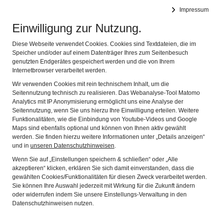
RÖMERMUSEUM BEDAIUM
Impressum
MUSEUM FÜR DIE KELTISCH-RÖMISCHE VERGANGENHEIT
Navig
DES CHIEMGAUS
Einwilligung zur Nutzung.
Diese Webseite verwendet Cookies. Cookies sind Textdateien, die im
Speicher und/oder auf einem Datenträger Ihres zum Seitenbesuch
genutzten Endgerätes gespeichert werden und die von Ihrem
Internetbrowser verarbeitet werden.
Wir verwenden Cookies mit rein technischem Inhalt, um die
Seitennutzung technisch zu realisieren. Das Webanalyse-Tool Matomo
Analytics mit IP Anonymisierung ermöglicht uns eine Analyse der
ARCHÄOLOGISCHER
Seitennutzung, wenn Sie uns hierzu Ihre Einwilligung erteilen. Weitere
Funktionalitäten, wie die Einbindung von Youtube-Videos und Google
RUNDWEG
Maps sind ebenfalls optional und können von Ihnen aktiv gewählt
werden. Sie finden hierzu weitere Informationen unter „Details anzeigen“
und in
unseren Datenschutzhinweisen
.
STATION 5
Wenn Sie auf „Einstellungen speichern & schließen“ oder „Alle
akzeptieren“ klicken, erklären Sie sich damit einverstanden, dass die
gewählten Cookies/Funktionalitäten für diesen Zweck verarbeitet werden.
Sie können Ihre Auswahl jederzeit mit Wirkung für die Zukunft ändern
oder widerrufen indem Sie unsere Einstellungs-Verwaltung in den
Datenschutzhinweisen nutzen.