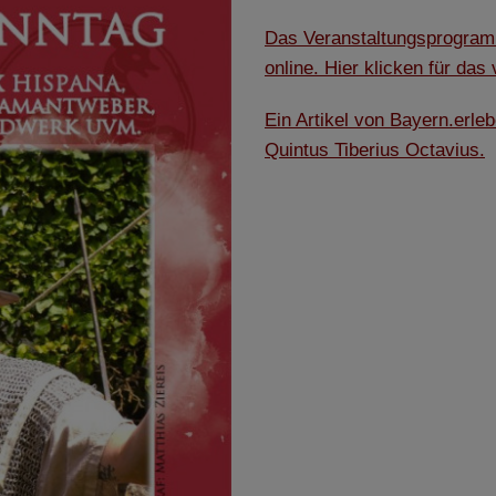
ch eine anonyme Session-ID wird hinterlegt.
Das Veranstaltungsprogr
online. Hier klicken für das
Matomo Analytics für die Auswertung der Seitenaufrufe als Statistik. Die hierdurch
ch auf unseren eigenen Servern gespeichert. Eine Übertragung an Dritte erfolgt ni
Ein Artikel von Bayern.erle
izeIP zur Anonymisierung Ihrer IP-Adresse, so dass diese gekürzt wird und nicht
Quintus Tiberius Octavius.
tseite zugeordnet werden kann.
meo
 die Plattformen YouTube oder Vimeo eingebunden. Wir nutzen YouTube im erweit
ieser Modus bewirkt laut YouTube, dass YouTube keine Informationen über die B
bevor diese sich das Video ansehen.
 Inhalte
ne Inhalte auf den Seiten dieser Website eingebunden. Das können Kartendienste 
endungen einer externen Website.