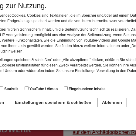
ng zur Nutzung.
WIEDER REGULÄR 
endet Cookies. Cookies sind Textdateien, die im Speicher und/oder auf einem Dat
GRUPPEN IM RÖM
ten Endgerätes gespeichert werden und die von Ihrem Internetbrowser verarbeite
Gruppenführungen werden 
es mit rein technischem Inhalt, um die Seitennutzung technisch zu realisieren. 
t IP Anonymisierung ermöglicht uns eine Analyse der Seitennutzung, wenn Sie uns 
MuseumsführerInnen durchg
en. Weitere Funktionalitäten, wie die Einbindung von Youtube-Videos und Google Ma
Museumsleitung zu buchen. Un
von Ihnen aktiv gewählt werden. Sie finden hierzu weitere Informationen unter „De
hutzhinweisen
.
nur für eine große Gruppe gle
llungen speichern & schließen“ oder „Alle akzeptieren“ klicken, erklären Sie sich 
sich Gruppen ab 10 Persone
ookies/Funktionalitäten für diesen Zweck verarbeitet werden. Sie können Ihre Aus
bedeutet im Idealfall minde
unft ändern oder widerrufen indem Sie unsere Einstellungs-Verwaltung in den Dat
Wünsche optimal zu berücksi
vorher angemeldet hat, müsse
Statistik
YouTube / Vimeo
Eingebundene Inhalte
Ab 25. März 2026 gibt es d
ren
Einstellungen speichern & schließen
Ablehnen
Luxusvilla"
zu sehen.
n
Unser Museumsleiter war m
auf dem Archäologischen Ru
für den Betrieb der Seite unbedingt notwendig. Hierbei werden keinerlei person