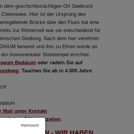
 in dem geschichtsträchtigen Ort Seebruck
s Chiemsees. Hier ist der Ursprung des
mensgebende Brücke über den Fluss hat eine
ereits zur Römerzeit war sie entscheidend für
römischen Siedlung. Nach dem hier verehrten
EDAIUM benannt und ihm zu Ehren wurde an
e ein monumentaler Steintempel errichtet.
seum Bedaium
oder radeln Sie auf
Rundweg
. Tauchen Sie ab in 4.000 Jahre
ch!
edaium
 Mail unter Kontakt
hentlichen
Öffnungszeiten
.
Impressum
HAT BEGONNEN - WIR HABEN