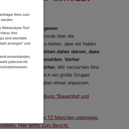
GEÖFFNET!
enträger Ihres zum
ERMUSEUM
t werden.
von unseren hauseigenen
Das Webanalyse-Tool
hierzu Ihre
eführt.
Diese sind vorab über die
ps sind ebenfalls
ser Haus hat viel zu bieten, aber wir haben
tails anzeigen“ und
ichzeitig Platz.
Wir bitten daher darum, dass
damit einverstanden,
n vorher bei uns anmelden. Vorher
wahl jederzeit mit
stens eine Woche vorher.
Wir versuchen Ihre
enschutzhinweisen
chtigen, aber wenn sich ein große Gruppe
n wir ggf. Ihren Zeitplan etwas anpassen.
ie
neue Sonderausstellung "Bauernhof und
it einem Reporter der TZ München unterwegs
ndweg. Hier gehts zum Bericht.
enbezogenen Daten