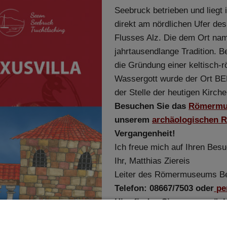
Seebruck betrieben und liegt
direkt am nördlichen Ufer de
Flusses Alz. Die dem Ort na
jahrtausendlange Tradition. B
die Gründung einer keltisch-
Wassergott wurde der Ort B
der Stelle der heutigen Kirch
Besuchen Sie das
Römermu
unserem
archäologischen 
Vergangenheit!
Ich freue mich auf Ihren Besu
Ihr, Matthias Ziereis
Leiter des Römermuseums B
Telefon: 08667/7503 oder
per
Hier finden Sie unsere wöc
DIE HAUPTSAISON 