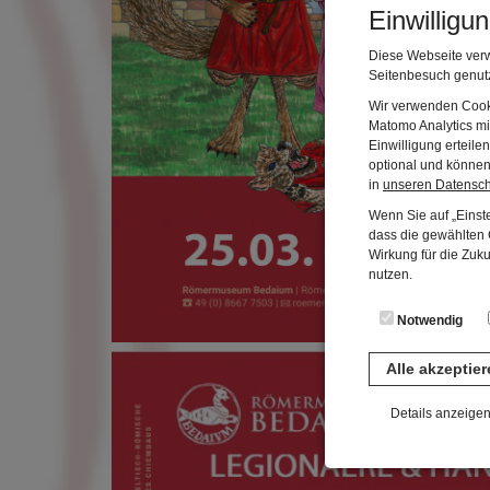
Einwilligu
Diese Webseite verw
Seitenbesuch genutz
Wir verwenden Cooki
Matomo Analytics mi
Einwilligung erteil
optional und können 
in
unseren Datensc
Wenn Sie auf „Einste
dass die gewählten C
Wirkung für die Zuk
nutzen.
Notwendig
Alle akzeptie
Details anzeige
Notwendig
Diese Cookies sind 