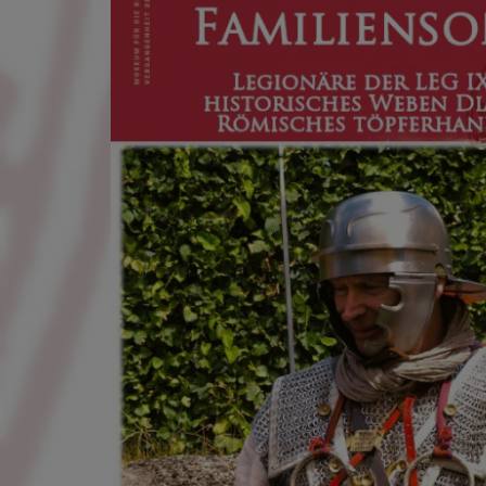
gespeichert. Ledigli
Statistik
Diese Website nutzt 
werden ausschließli
die Funktion Anonym
auf unserer Interne
YouTube / Vi
Videos werden über
Datenschutzmodus. D
Website speichert, 
Eingebundene
Optional sind exter
sein oder auch Anw