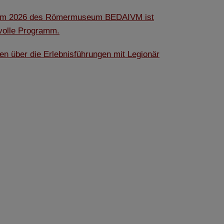
amm 2026 des Römermuseum BEDAIVM ist
 volle Programm.
 gespeicherten Daten
cht. Wir verwenden
ben über die Erlebnisführungen mit Legionär
 mehr Ihrem Besuch
erten
esucher auf dieser
wie z.B. Google Maps