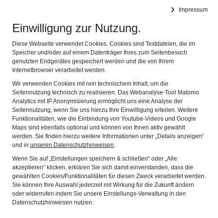
RÖMERMUSEUM BEDAIUM
Impressum
MUSEUM FÜR DIE KELTISCH-RÖMISCHE VERGANGENHEIT
Navig
DES CHIEMGAUS
Einwilligung zur Nutzung.
Diese Webseite verwendet Cookies. Cookies sind Textdateien, die im
Speicher und/oder auf einem Datenträger Ihres zum Seitenbesuch
genutzten Endgerätes gespeichert werden und die von Ihrem
Internetbrowser verarbeitet werden.
Wir verwenden Cookies mit rein technischem Inhalt, um die
Seitennutzung technisch zu realisieren. Das Webanalyse-Tool Matomo
Analytics mit IP Anonymisierung ermöglicht uns eine Analyse der
Seitennutzung, wenn Sie uns hierzu Ihre Einwilligung erteilen. Weitere
Funktionalitäten, wie die Einbindung von Youtube-Videos und Google
Maps sind ebenfalls optional und können von Ihnen aktiv gewählt
FÜHRUNGEN UND
werden. Sie finden hierzu weitere Informationen unter „Details anzeigen“
und in
unseren Datenschutzhinweisen
.
MUSEUMSPÄDAGOGISCHES
Wenn Sie auf „Einstellungen speichern & schließen“ oder „Alle
PROGRAMM
akzeptieren“ klicken, erklären Sie sich damit einverstanden, dass die
gewählten Cookies/Funktionalitäten für diesen Zweck verarbeitet werden.
AUCH IM WINTERHALBJAHR
Sie können Ihre Auswahl jederzeit mit Wirkung für die Zukunft ändern
MÖGLICH !
oder widerrufen indem Sie unsere Einstellungs-Verwaltung in den
Datenschutzhinweisen nutzen.
Das Römermuseum Bedaium bietet ein