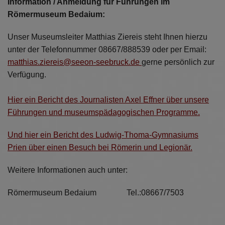
Information / Anmeldung für Führungen im
Diese Website nutzt Matomo Analytics für die Auswertung der
Seitenaufrufe als Statistik. Die hierdurch gespeicherten Daten werden
Römermuseum Bedaium:
ausschließlich auf unseren eigenen Servern gespeichert. Eine
Übertragung an Dritte erfolgt nicht. Wir verwenden die Funktion
Unser Museumsleiter Matthias Ziereis steht Ihnen hierzu
AnonymizeIP zur Anonymisierung Ihrer IP-Adresse, so dass diese gekürzt
wird und nicht mehr Ihrem Besuch auf unserer Internetseite zugeordnet
unter der Telefonnummer 08667/888539 oder per Email:
werden kann.
matthias.ziereis@seeon-seebruck.de
gerne persönlich zur
Verfügung.
YouTube / Vimeo
Videos werden über die Plattformen YouTube oder Vimeo eingebunden.
Hier ein Bericht des Journalisten Axel Effner über unsere
Wir nutzen YouTube im erweiterten Datenschutzmodus. Dieser Modus
bewirkt laut YouTube, dass YouTube keine Informationen über die
Führungen und museumspädagogischen Programme.
Besucher auf dieser Website speichert, bevor diese sich das Video
ansehen.
Und hier ein Bericht des Ludwig-Thoma-Gymnasiums
Eingebundene Inhalte
Prien über einen Besuch bei Römerin und Legionär.
Optional sind externe Inhalte auf den Seiten dieser Website
Weitere Informationen auch unter:
eingebunden. Das können Kartendienste wie z.B. Google Maps sein
oder auch Anwendungen einer externen Website.
Römermuseum Bedaium Tel.:08667/7503