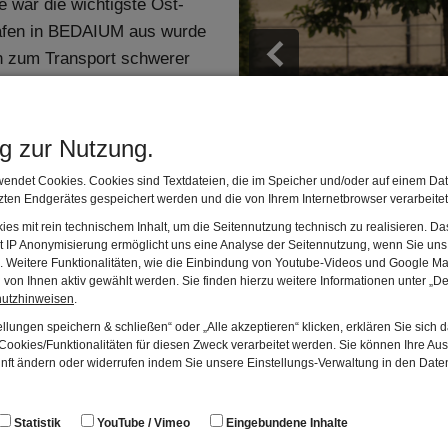
 war die wichtigste Ost-
afen in BEDAIUM aus wurde
n zum Transport schwerer
 Inn oder flussaufwärts
e, Händler, Fischer und
stadt, direkt an der Straße
ng zur Nutzung.
r zu profitieren. Der Kern
endet Cookies. Cookies sind Textdateien, die im Speicher und/oder auf einem Dat
 und Seeufer, also im
ten Endgerätes gespeichert werden und die von Ihrem Internetbrowser verarbeite
m heutigen Kirchberg erst
es mit rein technischem Inhalt, um die Seitennutzung technisch zu realisieren. 
t IP Anonymisierung ermöglicht uns eine Analyse der Seitennutzung, wenn Sie uns 
ichtet wurden. Die lange
en. Weitere Funktionalitäten, wie die Einbindung von Youtube-Videos und Google Ma
. bis in die Mitte des 3.
von Ihnen aktiv gewählt werden. Sie finden hierzu weitere Informationen unter „De
hutzhinweisen
.
ne Siedlung im heutigen
 Kontrolle von Straßen,
llungen speichern & schließen“ oder „Alle akzeptieren“ klicken, erklären Sie sich 
ookies/Funktionalitäten für diesen Zweck verarbeitet werden. Sie können Ihre Aus
. ein Benefiziarierposten
unft ändern oder widerrufen indem Sie unsere Einstellungs-Verwaltung in den Dat
n der 2. Italischen Legion,
 Lorch in Oberösterreich
Statistik
YouTube / Vimeo
Eingebundene Inhalte
t. Nach dem Fall des Limes,