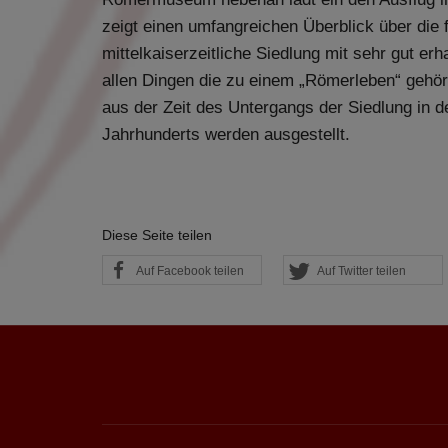
sein oder auch Anw
zeigt einen umfangreichen Überblick über die 
mittelkaiserzeitliche Siedlung mit sehr gut erha
allen Dingen die zu einem „Römerleben“ gehör
aus der Zeit des Untergangs der Siedlung in de
Jahrhunderts werden ausgestellt.
Diese Seite teilen
Auf Facebook teilen
Auf Twitter teilen