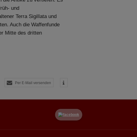
endungen einer externen Website.
früh- und
ltener Terra Sigillata und
ten. Auch die Waffenfunde
r Mitte des dritten
Per E-Mail versenden