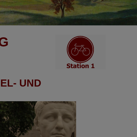
G
EL- UND
Weiter