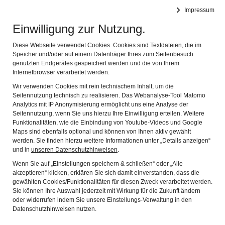
RÖMERMUSEUM BEDAIUM
Impressum
MUSEUM FÜR DIE KELTISCH-RÖMISCHE VERGANGENHEIT
Navig
DES CHIEMGAUS
Einwilligung zur Nutzung.
Diese Webseite verwendet Cookies. Cookies sind Textdateien, die im
Speicher und/oder auf einem Datenträger Ihres zum Seitenbesuch
genutzten Endgerätes gespeichert werden und die von Ihrem
Internetbrowser verarbeitet werden.
Wir verwenden Cookies mit rein technischem Inhalt, um die
Seitennutzung technisch zu realisieren. Das Webanalyse-Tool Matomo
Analytics mit IP Anonymisierung ermöglicht uns eine Analyse der
ÜBER UNS
Seitennutzung, wenn Sie uns hierzu Ihre Einwilligung erteilen. Weitere
Funktionalitäten, wie die Einbindung von Youtube-Videos und Google
Heimat- und Geschichtsverein Bedaium in Seebruck
Maps sind ebenfalls optional und können von Ihnen aktiv gewählt
e.V.
werden. Sie finden hierzu weitere Informationen unter „Details anzeigen“
und in
unseren Datenschutzhinweisen
.
Unser Verein hat sich zur Aufgabe gestellt die Geschichte
Wenn Sie auf „Einstellungen speichern & schließen“ oder „Alle
der Gemeinde zu erforschen, insbesondere die römische
akzeptieren“ klicken, erklären Sie sich damit einverstanden, dass die
gewählten Cookies/Funktionalitäten für diesen Zweck verarbeitet werden.
Geschichte. Seit der Gründung im Jahre 1979 fördern wir
Sie können Ihre Auswahl jederzeit mit Wirkung für die Zukunft ändern
die Erhaltung der heimatlichen Kulturgüter. Es werden vom
oder widerrufen indem Sie unsere Einstellungs-Verwaltung in den
Datenschutzhinweisen nutzen.
Verein immer wieder neue interessante Vorträge zu
Themen aus der Region und der Geschichte gezeigt. Bei