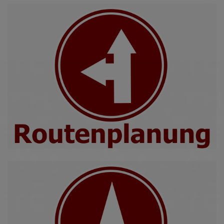
Diese Website nutzt Matomo Analytics für die Auswertung der
Seitenaufrufe als Statistik. Die hierdurch gespeicherten Daten werden
ausschließlich auf unseren eigenen Servern gespeichert. Eine
Übertragung an Dritte erfolgt nicht. Wir verwenden die Funktion
AnonymizeIP zur Anonymisierung Ihrer IP-Adresse, so dass diese gekürzt
wird und nicht mehr Ihrem Besuch auf unserer Internetseite zugeordnet
werden kann.
YouTube / Vimeo
Videos werden über die Plattformen YouTube oder Vimeo eingebunden.
Wir nutzen YouTube im erweiterten Datenschutzmodus. Dieser Modus
bewirkt laut YouTube, dass YouTube keine Informationen über die
Besucher auf dieser Website speichert, bevor diese sich das Video
ansehen.
Eingebundene Inhalte
Optional sind externe Inhalte auf den Seiten dieser Website
eingebunden. Das können Kartendienste wie z.B. Google Maps sein
oder auch Anwendungen einer externen Website.