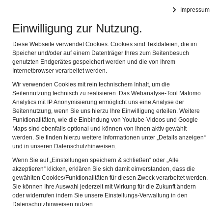
RÖMERMUSEUM BEDAIUM
Impressum
MUSEUM FÜR DIE KELTISCH-RÖMISCHE VERGANGENHEIT
Navig
DES CHIEMGAUS
Einwilligung zur Nutzung.
Diese Webseite verwendet Cookies. Cookies sind Textdateien, die im
Speicher und/oder auf einem Datenträger Ihres zum Seitenbesuch
genutzten Endgerätes gespeichert werden und die von Ihrem
Internetbrowser verarbeitet werden.
Wir verwenden Cookies mit rein technischem Inhalt, um die
Seitennutzung technisch zu realisieren. Das Webanalyse-Tool Matomo
Analytics mit IP Anonymisierung ermöglicht uns eine Analyse der
Seitennutzung, wenn Sie uns hierzu Ihre Einwilligung erteilen. Weitere
Funktionalitäten, wie die Einbindung von Youtube-Videos und Google
Maps sind ebenfalls optional und können von Ihnen aktiv gewählt
ANREISE
werden. Sie finden hierzu weitere Informationen unter „Details anzeigen“
und in
unseren Datenschutzhinweisen
.
Wenn Sie auf „Einstellungen speichern & schließen“ oder „Alle
AUTO
akzeptieren“ klicken, erklären Sie sich damit einverstanden, dass die
Sie erreichen uns von Westen über die Staatsstraße 2095,
gewählten Cookies/Funktionalitäten für diesen Zweck verarbeitet werden.
Sie können Ihre Auswahl jederzeit mit Wirkung für die Zukunft ändern
von Norden über die Staatsstraße 2094 oder 2093, von
oder widerrufen indem Sie unsere Einstellungs-Verwaltung in den
Osten über die Staatstraße 2095. Für Ihr
Datenschutzhinweisen nutzen.
Navigationssystem nutzen Sie bitte die Adresse: