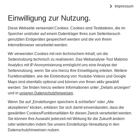
RÖMERMUSEUM BEDAIUM
Impressum
MUSEUM FÜR DIE KELTISCH-RÖMISCHE VERGANGENHEIT
Navig
DES CHIEMGAUS
Einwilligung zur Nutzung.
Diese Webseite verwendet Cookies. Cookies sind Textdateien, die im
Speicher und/oder auf einem Datenträger Ihres zum Seitenbesuch
genutzten Endgerätes gespeichert werden und die von Ihrem
Internetbrowser verarbeitet werden.
Wir verwenden Cookies mit rein technischem Inhalt, um die
Seitennutzung technisch zu realisieren. Das Webanalyse-Tool Matomo
Analytics mit IP Anonymisierung ermöglicht uns eine Analyse der
ARCHÄOLOGISCHER
Seitennutzung, wenn Sie uns hierzu Ihre Einwilligung erteilen. Weitere
Funktionalitäten, wie die Einbindung von Youtube-Videos und Google
RUNDWEG
Maps sind ebenfalls optional und können von Ihnen aktiv gewählt
werden. Sie finden hierzu weitere Informationen unter „Details anzeigen“
und in
unseren Datenschutzhinweisen
.
STATION 9
Wenn Sie auf „Einstellungen speichern & schließen“ oder „Alle
akzeptieren“ klicken, erklären Sie sich damit einverstanden, dass die
gewählten Cookies/Funktionalitäten für diesen Zweck verarbeitet werden.
Sie können Ihre Auswahl jederzeit mit Wirkung für die Zukunft ändern
oder widerrufen indem Sie unsere Einstellungs-Verwaltung in den
Datenschutzhinweisen nutzen.