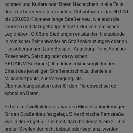
Diese Website nutzt Matomo Analytics für die Auswertung der
konnten und Kuriere oder Boten Nachrichten in alle Teile
Seitenaufrufe als Statistik. Die hierdurch gespeicherten Daten werden
des Reiches verbreiten konnten. Gebaut wurde das 80.000
ausschließlich auf unseren eigenen Servern gespeichert. Eine
Übertragung an Dritte erfolgt nicht. Wir verwenden die Funktion
bis 100.000 Kilometer lange Straßennetz, wie auch die
AnonymizeIP zur Anonymisierung Ihrer IP-Adresse, so dass diese gekürzt
Brücken und dazugehörige Infrastruktur von römischen
wird und nicht mehr Ihrem Besuch auf unserer Internetseite zugeordnet
Legionären. Größere Siedlungen entstanden hierzulande
werden kann.
in römischer Zeit entweder an Straßenkreuzungen oder an
YouTube / Vimeo
Flussübergängen (zum Beispiel: Augsburg, Pons Aeni bei
Videos werden über die Plattformen YouTube oder Vimeo eingebunden.
Rosenheim, Salzburg oder dazwischen
Wir nutzen YouTube im erweiterten Datenschutzmodus. Dieser Modus
BEDAIUM/Seebruck). Ihre Infrastruktur sorgte für den
bewirkt laut YouTube, dass YouTube keine Informationen über die
Besucher auf dieser Website speichert, bevor diese sich das Video
Erhalt des jeweiligen Straßenabschnitts, diente als
ansehen.
Militärstützpunkt, zur Versorgung, als
Übernachtungsstation oder für den Pferdewechsel der
Eingebundene Inhalte
schnellen Boten.
Optional sind externe Inhalte auf den Seiten dieser Website
eingebunden. Das können Kartendienste wie z.B. Google Maps sein
oder auch Anwendungen einer externen Website.
Schon im Zwölftafelgesetz wurden Mindestanforderungen
für den Straßenbau festgelegt. Eine römische Fernstraße
war in der Regel 5 - 7 m breit, dazu beiderseits ein 2 - 3 m
breiter Streifen der nicht bebaut oder bepflanzt werden