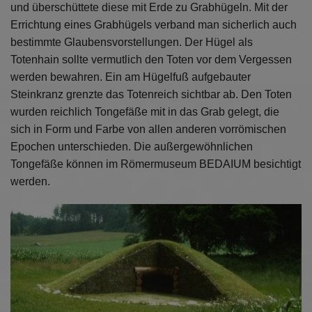
Diese Website nutzt Matomo Analytics für die Auswertung der
und überschüttete diese mit Erde zu Grabhügeln. Mit der
Seitenaufrufe als Statistik. Die hierdurch gespeicherten Daten werden
Errichtung eines Grabhügels verband man sicherlich auch
ausschließlich auf unseren eigenen Servern gespeichert. Eine
bestimmte Glaubensvorstellungen. Der Hügel als
Übertragung an Dritte erfolgt nicht. Wir verwenden die Funktion
AnonymizeIP zur Anonymisierung Ihrer IP-Adresse, so dass diese gekürzt
Totenhain sollte vermutlich den Toten vor dem Vergessen
wird und nicht mehr Ihrem Besuch auf unserer Internetseite zugeordnet
werden bewahren. Ein am Hügelfuß aufgebauter
werden kann.
Steinkranz grenzte das Totenreich sichtbar ab. Den Toten
YouTube / Vimeo
wurden reichlich Tongefäße mit in das Grab gelegt, die
Videos werden über die Plattformen YouTube oder Vimeo eingebunden.
sich in Form und Farbe von allen anderen vorrömischen
Wir nutzen YouTube im erweiterten Datenschutzmodus. Dieser Modus
Epochen unterschieden. Die außergewöhnlichen
bewirkt laut YouTube, dass YouTube keine Informationen über die
Tongefäße können im Römermuseum BEDAIUM besichtigt
Besucher auf dieser Website speichert, bevor diese sich das Video
ansehen.
werden.
Eingebundene Inhalte
Optional sind externe Inhalte auf den Seiten dieser Website
eingebunden. Das können Kartendienste wie z.B. Google Maps sein
oder auch Anwendungen einer externen Website.