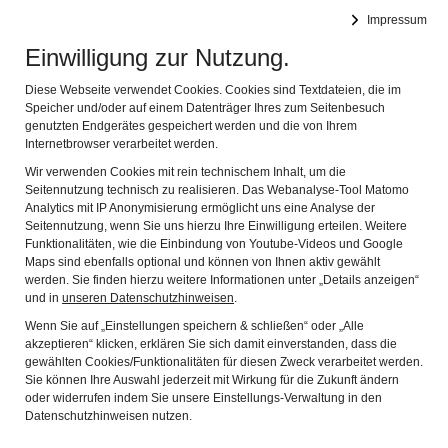
RÖMERMUSEUM BEDAIUM
Impressum
MUSEUM FÜR DIE KELTISCH-RÖMISCHE VERGANGENHEIT
Navig
DES CHIEMGAUS
Einwilligung zur Nutzung.
Diese Webseite verwendet Cookies. Cookies sind Textdateien, die im
Speicher und/oder auf einem Datenträger Ihres zum Seitenbesuch
genutzten Endgerätes gespeichert werden und die von Ihrem
Internetbrowser verarbeitet werden.
Wir verwenden Cookies mit rein technischem Inhalt, um die
Seitennutzung technisch zu realisieren. Das Webanalyse-Tool Matomo
Analytics mit IP Anonymisierung ermöglicht uns eine Analyse der
ARCHÄOLOGISCHER
Seitennutzung, wenn Sie uns hierzu Ihre Einwilligung erteilen. Weitere
Funktionalitäten, wie die Einbindung von Youtube-Videos und Google
RUNDWEG
Maps sind ebenfalls optional und können von Ihnen aktiv gewählt
werden. Sie finden hierzu weitere Informationen unter „Details anzeigen“
und in
unseren Datenschutzhinweisen
.
STATION 6
Wenn Sie auf „Einstellungen speichern & schließen“ oder „Alle
akzeptieren“ klicken, erklären Sie sich damit einverstanden, dass die
gewählten Cookies/Funktionalitäten für diesen Zweck verarbeitet werden.
Sie können Ihre Auswahl jederzeit mit Wirkung für die Zukunft ändern
oder widerrufen indem Sie unsere Einstellungs-Verwaltung in den
Datenschutzhinweisen nutzen.