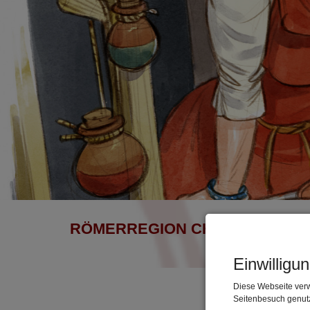
RÖMERREGION CHIEMSEE - EI
Einwilligu
Diese Webseite verw
Seitenbesuch genutz