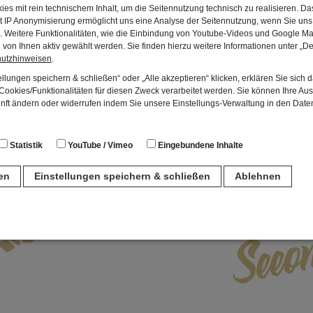
es mit rein technischem Inhalt, um die Seitennutzung technisch zu realisieren. 
t IP Anonymisierung ermöglicht uns eine Analyse der Seitennutzung, wenn Sie uns 
en. Weitere Funktionalitäten, wie die Einbindung von Youtube-Videos und Google Ma
von Ihnen aktiv gewählt werden. Sie finden hierzu weitere Informationen unter „De
hutzhinweisen
.
llungen speichern & schließen“ oder „Alle akzeptieren“ klicken, erklären Sie sich 
ookies/Funktionalitäten für diesen Zweck verarbeitet werden. Sie können Ihre Aus
unft ändern oder widerrufen indem Sie unsere Einstellungs-Verwaltung in den Dat
Statistik
YouTube / Vimeo
Eingebundene Inhalte
ren
Einstellungen speichern & schließen
Ablehnen
n
für den Betrieb der Seite unbedingt notwendig. Hierbei werden keinerlei person
ch eine anonyme Session-ID wird hinterlegt.
Matomo Analytics für die Auswertung der Seitenaufrufe als Statistik. Die hierdurch