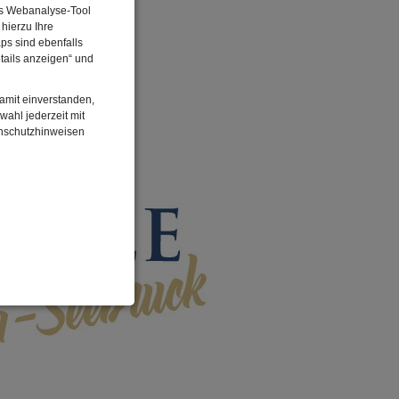
Das Webanalyse-Tool
hierzu Ihre
ps sind ebenfalls
tails anzeigen“ und
damit einverstanden,
wahl jederzeit mit
enschutzhinweisen
enbezogenen Daten
 gespeicherten Daten