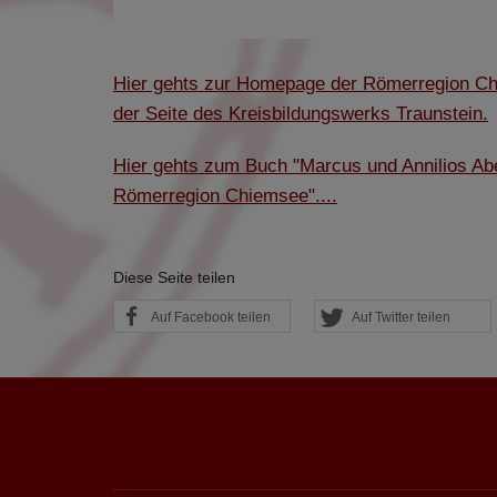
werden ausschließli
die Funktion Anonym
auf unserer Interne
Hier gehts zur Homepage der Römerregion C
YouTube / Vi
der Seite des Kreisbildungswerks Traunstein.
Videos werden über
Datenschutzmodus. D
Hier gehts zum Buch "Marcus und Annilios Abe
Website speichert, 
Römerregion Chiemsee"....
Eingebundene
Optional sind exter
sein oder auch Anw
Diese Seite teilen
Auf Facebook teilen
Auf Twitter teilen