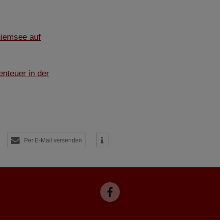
ch auf unseren eigenen Servern gespeichert. Eine Übertragung an Dritte erfolgt ni
izeIP zur Anonymisierung Ihrer IP-Adresse, so dass diese gekürzt wird und nicht
tseite zugeordnet werden kann.
hiemsee auf
meo
 die Plattformen YouTube oder Vimeo eingebunden. Wir nutzen YouTube im erweit
ieser Modus bewirkt laut YouTube, dass YouTube keine Informationen über die B
nteuer in der
bevor diese sich das Video ansehen.
 Inhalte
ne Inhalte auf den Seiten dieser Website eingebunden. Das können Kartendienste 
endungen einer externen Website.
Per E-Mail versenden