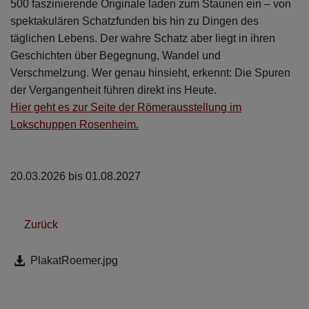
500 faszinierende Originale laden zum Staunen ein – von
Diese Website nutzt Matomo Analytics für die Auswertung der
Seitenaufrufe als Statistik. Die hierdurch gespeicherten Daten werden
spektakulären Schatzfunden bis hin zu Dingen des
ausschließlich auf unseren eigenen Servern gespeichert. Eine
täglichen Lebens. Der wahre Schatz aber liegt in ihren
Übertragung an Dritte erfolgt nicht. Wir verwenden die Funktion
AnonymizeIP zur Anonymisierung Ihrer IP-Adresse, so dass diese gekürzt
Geschichten über Begegnung, Wandel und
wird und nicht mehr Ihrem Besuch auf unserer Internetseite zugeordnet
Verschmelzung. Wer genau hinsieht, erkennt: Die Spuren
werden kann.
der Vergangenheit führen direkt ins Heute.
YouTube / Vimeo
Hier geht es zur Seite der Römerausstellung im
Lokschuppen Rosenheim.
Videos werden über die Plattformen YouTube oder Vimeo eingebunden.
Wir nutzen YouTube im erweiterten Datenschutzmodus. Dieser Modus
bewirkt laut YouTube, dass YouTube keine Informationen über die
Besucher auf dieser Website speichert, bevor diese sich das Video
ansehen.
20.03.2026 bis 01.08.2027
Eingebundene Inhalte
Optional sind externe Inhalte auf den Seiten dieser Website
Zurück
eingebunden. Das können Kartendienste wie z.B. Google Maps sein
oder auch Anwendungen einer externen Website.
PlakatRoemer.jpg