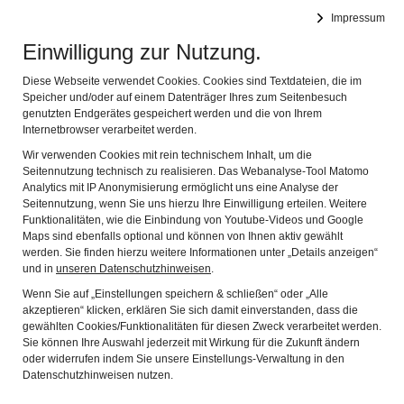
RÖMERMUSEUM BEDAIUM
Impressum
MUSEUM FÜR DIE KELTISCH-RÖMISCHE VERGANGENHEIT
Navig
DES CHIEMGAUS
Einwilligung zur Nutzung.
AUSSTELLUNG RÖMER
Diese Webseite verwendet Cookies. Cookies sind Textdateien, die im
Speicher und/oder auf einem Datenträger Ihres zum Seitenbesuch
GESICHTER EINES
genutzten Endgerätes gespeichert werden und die von Ihrem
Internetbrowser verarbeitet werden.
WELTREICHES IM
Wir verwenden Cookies mit rein technischem Inhalt, um die
Seitennutzung technisch zu realisieren. Das Webanalyse-Tool Matomo
LOKSCHUPPEN
Analytics mit IP Anonymisierung ermöglicht uns eine Analyse der
Seitennutzung, wenn Sie uns hierzu Ihre Einwilligung erteilen. Weitere
ROSENHEIM
Funktionalitäten, wie die Einbindung von Youtube-Videos und Google
Maps sind ebenfalls optional und können von Ihnen aktiv gewählt
werden. Sie finden hierzu weitere Informationen unter „Details anzeigen“
und in
unseren Datenschutzhinweisen
.
Im Lokschuppen Rosenheim ist in der Zeit vom 20.03.26
Wenn Sie auf „Einstellungen speichern & schließen“ oder „Alle
bis 01.08.2027 die große Ausstellung "Römer - Gesichter
akzeptieren“ klicken, erklären Sie sich damit einverstanden, dass die
gewählten Cookies/Funktionalitäten für diesen Zweck verarbeitet werden.
eines Weltreiches" zu sehen.
Sie können Ihre Auswahl jederzeit mit Wirkung für die Zukunft ändern
oder widerrufen indem Sie unsere Einstellungs-Verwaltung in den
Datenschutzhinweisen nutzen.
753 – Rom schlüpft aus dem Ei. Aus einem kleinen Dorf