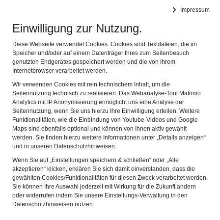
RÖMERMUSEUM BEDAIUM
Impressum
MUSEUM FÜR DIE KELTISCH-RÖMISCHE VERGANGENHEIT
Navig
DES CHIEMGAUS
Einwilligung zur Nutzung.
Diese Webseite verwendet Cookies. Cookies sind Textdateien, die im
Speicher und/oder auf einem Datenträger Ihres zum Seitenbesuch
genutzten Endgerätes gespeichert werden und die von Ihrem
Internetbrowser verarbeitet werden.
Wir verwenden Cookies mit rein technischem Inhalt, um die
Seitennutzung technisch zu realisieren. Das Webanalyse-Tool Matomo
Analytics mit IP Anonymisierung ermöglicht uns eine Analyse der
Seitennutzung, wenn Sie uns hierzu Ihre Einwilligung erteilen. Weitere
Funktionalitäten, wie die Einbindung von Youtube-Videos und Google
Maps sind ebenfalls optional und können von Ihnen aktiv gewählt
LEG IX HISPANA
werden. Sie finden hierzu weitere Informationen unter „Details anzeigen“
und in
unseren Datenschutzhinweisen
.
DIE HAUSLEGION DES
Wenn Sie auf „Einstellungen speichern & schließen“ oder „Alle
akzeptieren“ klicken, erklären Sie sich damit einverstanden, dass die
RÖMERMUSEUMS
gewählten Cookies/Funktionalitäten für diesen Zweck verarbeitet werden.
Sie können Ihre Auswahl jederzeit mit Wirkung für die Zukunft ändern
BEDAIUM
oder widerrufen indem Sie unsere Einstellungs-Verwaltung in den
Datenschutzhinweisen nutzen.