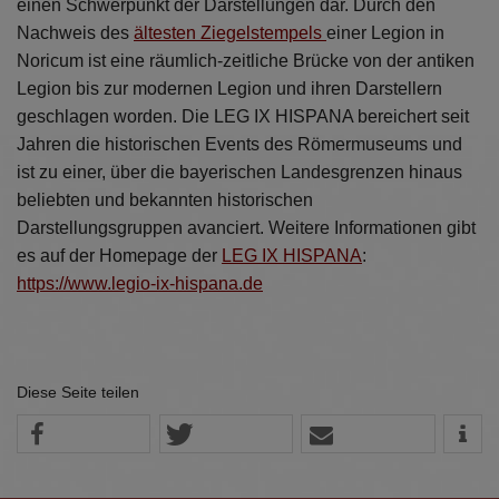
einen Schwerpunkt der Darstellungen dar. Durch den
Diese Website nutzt Matomo Analytics für die Auswertung der
Seitenaufrufe als Statistik. Die hierdurch gespeicherten Daten werden
Nachweis des
ältesten Ziegelstempels
einer Legion in
ausschließlich auf unseren eigenen Servern gespeichert. Eine
Noricum ist eine räumlich-zeitliche Brücke von der antiken
Übertragung an Dritte erfolgt nicht. Wir verwenden die Funktion
Legion bis zur modernen Legion und ihren Darstellern
AnonymizeIP zur Anonymisierung Ihrer IP-Adresse, so dass diese gekürzt
wird und nicht mehr Ihrem Besuch auf unserer Internetseite zugeordnet
geschlagen worden. Die LEG IX HISPANA bereichert seit
werden kann.
Jahren die historischen Events des Römermuseums und
YouTube / Vimeo
ist zu einer, über die bayerischen Landesgrenzen hinaus
beliebten und bekannten historischen
Videos werden über die Plattformen YouTube oder Vimeo eingebunden.
Wir nutzen YouTube im erweiterten Datenschutzmodus. Dieser Modus
Darstellungsgruppen avanciert. Weitere Informationen gibt
bewirkt laut YouTube, dass YouTube keine Informationen über die
es auf der Homepage der
LEG IX HISPANA
:
Besucher auf dieser Website speichert, bevor diese sich das Video
https://www.legio-ix-hispana.de
ansehen.
Eingebundene Inhalte
Optional sind externe Inhalte auf den Seiten dieser Website
eingebunden. Das können Kartendienste wie z.B. Google Maps sein
Diese Seite teilen
oder auch Anwendungen einer externen Website.